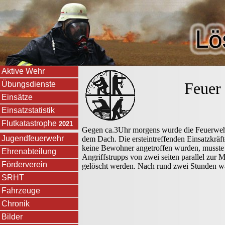
Aktive Wehr
Feuer 
Übungsdienste
Einsätze
Einsatzstatistik
Flutkatastrophe
2021
Gegen ca.3Uhr morgens wurde die Feuerwehr
Jugendfeuerwehr
dem Dach. Die ersteintreffenden Einsatzkräf
keine Bewohner angetroffen wurden, musste
Ehrenabteilung
Angriffstrupps von zwei seiten parallel zu
Förderverein
gelöscht werden. Nach rund zwei Stunden wa
SRHT
Fahrzeuge
Chronik
Bilder