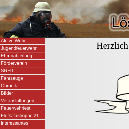
Aktive Wehr
Herzlich wi
Jugendfeuerwehr
Ehrenabteilung
Förderverein
SRHT
Fahrzeuge
Chronik
Bilder
Veranstaltungen
Feuerwehrfest
Flutkatastrophe 21
Interessantes