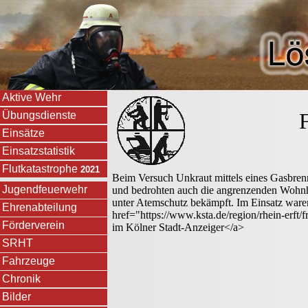
Aktive Wehr
Übungsdienste
Einsätze
Einsatzstatistik
Flutkatastrophe
2021
Beim Versuch Unkraut mittels eines Gasbren
Jugendfeuerwehr
und bedrohten auch die angrenzenden Wohnh
unter Atemschutz bekämpft. Im Einsatz ware
Ehrenabteilung
href="https://www.ksta.de/region/rhein-erft
Förderverein
im Kölner Stadt-Anzeiger</a>
SRHT
Fahrzeuge
Chronik
Bilder