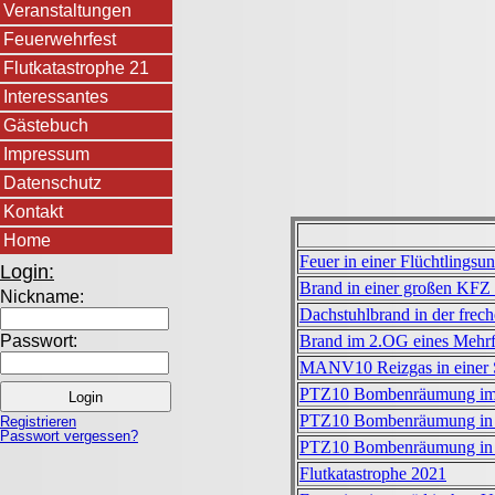
Veranstaltungen
Feuerwehrfest
Flutkatastrophe 21
Interessantes
Gästebuch
Impressum
Datenschutz
Kontakt
Home
Feuer in einer Flüchtlingsun
Login:
Brand in einer großen KFZ 
Nickname:
Dachstuhlbrand in der frech
Brand im 2.OG eines Mehrf
Passwort:
MANV10 Reizgas in einer S
PTZ10 Bombenräumung im 
PTZ10 Bombenräumung in
Registrieren
Passwort vergessen?
PTZ10 Bombenräumung in
Flutkatastrophe 2021