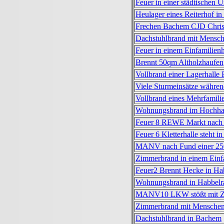
Feuer in einer städtischen U
Heulager eines Reiterhof in
Frechen Bachem CJD Christ
Dachstuhlbrand mit Mensch
Feuer in einem Einfamilien
Brennt 50qm Altholzhaufen
Vollbrand einer Lagerhalle 
Viele Sturmeinsätze währen
Vollbrand eines Mehrfamili
Wohnungsbrand im Hochha
Feuer 8 REWE Markt nach 
Feuer 6 Kletterhalle steht i
MANV nach Fund einer 25
Zimmerbrand in einem Einfa
Feuer2 Brennt Hecke in Ha
Wohnungsbrand in Habbelr
MANV10 LKW stößt mit 
Zimmerbrand mit Menschen
Dachstuhlbrand in Bachem