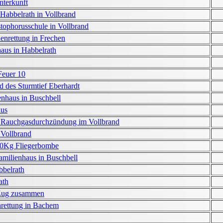
nterkunft
 Habbelrath in Vollbrand
ophorusschule in Vollbrand
enrettung in Frechen
haus in Habbelrath
Feuer 10
d des Sturmtief Eberhardt
enhaus in Buschbell
us
Rauchgasdurchzündung im Vollbrand
n Vollbrand
0Kg Fliegerbombe
milienhaus in Buschbell
bbelrath
ath
Zug zusammen
rettung in Bachem