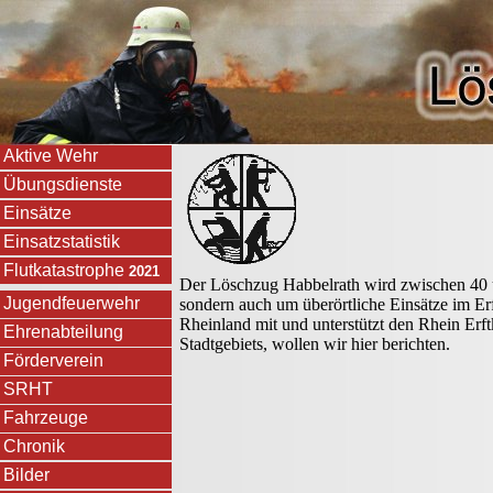
Aktive Wehr
Ein
Übungsdienste
Einsätze
Einsatzstatistik
Flutkatastrophe
2021
Der Löschzug Habbelrath wird zwischen 40 und
Jugendfeuerwehr
sondern auch um überörtliche Einsätze im Erf
Rheinland mit und unterstützt den Rhein Erf
Ehrenabteilung
Stadtgebiets, wollen wir hier berichten.
Förderverein
SRHT
Fahrzeuge
Chronik
Bilder